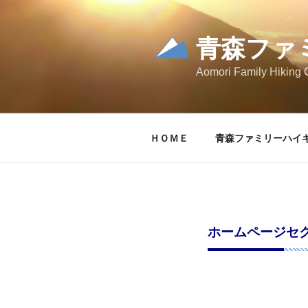
コ
ン
テ
青森ファ
ン
Aomori Family Hiking 
ツ
へ
ス
キ
ＨＯＭＥ
青森ファミリーハイ
ッ
プ
ホームページセ