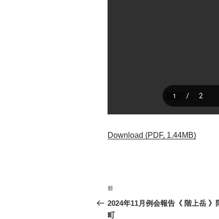
Download (PDF, 1.44MB)
投
前
前
稿
の
2024年11月例会報告《 階上岳 》
投
町