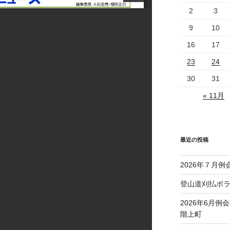
2
3
9
10
16
17
23
24
30
31
« 11月
最近の投稿
2026年７月例
登山道刈払ボ
2026年6月例
階上町