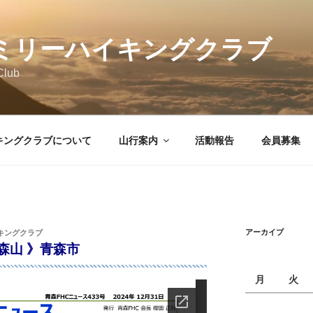
ミリーハイキングクラブ
Club
キングクラブについて
山行案内
活動報告
会員募集
アーカイブ
キングクラブ
高森山 》青森市
月
火