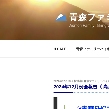
コ
ン
テ
青森ファ
ン
Aomori Family Hiking 
ツ
へ
ス
キ
ＨＯＭＥ
青森ファミリーハイ
ッ
プ
投
2024年12月23日
投稿者:
青森ファミリーハイ
稿
2024年12月例会報告《 
日: