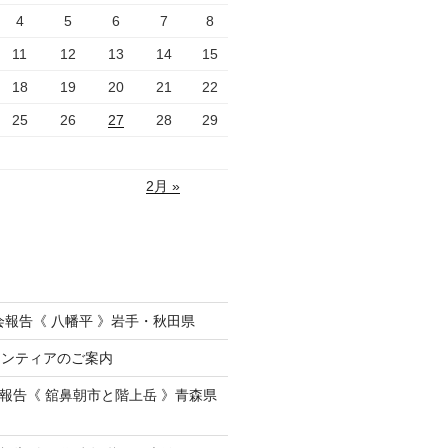
4
5
6
7
8
11
12
13
14
15
18
19
20
21
22
25
26
27
28
29
2月 »
会報告《 八幡平 》岩手・秋田県
ランティアのご案内
会報告《 舘鼻朝市と階上岳 》青森県