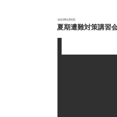
投
2023年5月8日
稿
夏期遭難対策講習
日: