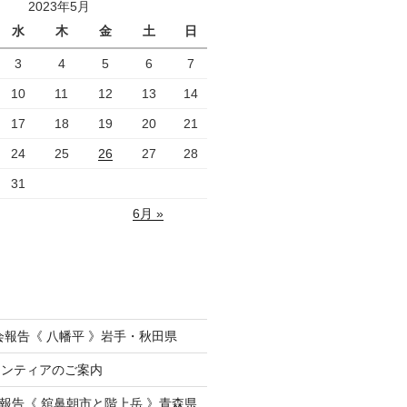
2023年5月
水
木
金
土
日
3
4
5
6
7
10
11
12
13
14
17
18
19
20
21
24
25
26
27
28
31
6月 »
会報告《 八幡平 》岩手・秋田県
ランティアのご案内
会報告《 舘鼻朝市と階上岳 》青森県