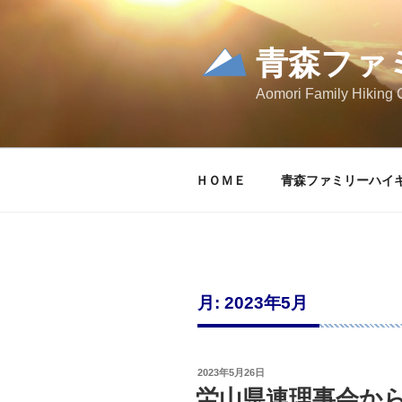
コ
ン
テ
青森ファ
ン
Aomori Family Hiking 
ツ
へ
ス
キ
ＨＯＭＥ
青森ファミリーハイ
ッ
プ
月:
2023年5月
投
2023年5月26日
稿
労山県連理事会か
日: