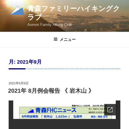
コ
青森ファミリーハイキングク
ン
ラブ
テ
ン
Aomori Family Hiking Club
ツ
へ
メニュー
ス
キ
ッ
月:
2021年9月
プ
投
2021年9月6日
稿
2021年 8月例会報告 《 岩木山 》
日: