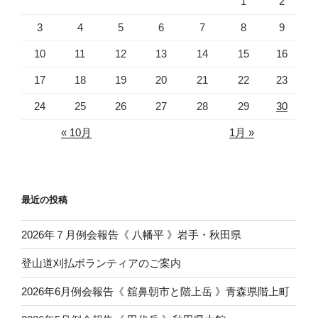
1
2
3
4
5
6
7
8
9
10
11
12
13
14
15
16
17
18
19
20
21
22
23
24
25
26
27
28
29
30
« 10月
1月 »
最近の投稿
2026年７月例会報告《 八幡平 》岩手・秋田県
登山道刈払ボランティアのご案内
2026年6月例会報告《 舘鼻朝市と階上岳 》青森県階上町