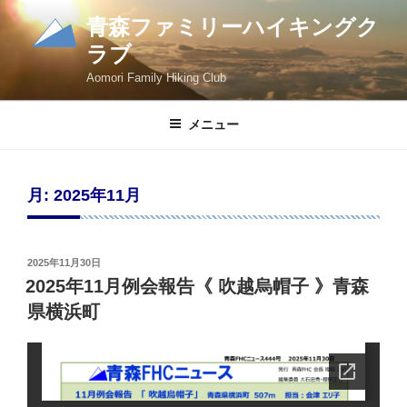
コ
青森ファミリーハイキングク
ン
ラブ
テ
ン
Aomori Family Hiking Club
ツ
へ
メニュー
ス
キ
ッ
月:
2025年11月
プ
投
2025年11月30日
稿
2025年11月例会報告《 吹越烏帽子 》青森
日:
県横浜町