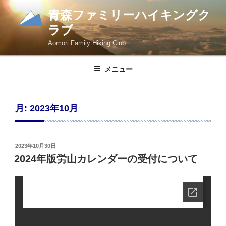
コ
青森ファミリーハイキングク
ン
ラブ
テ
ン
Aomori Family Hiking Club
ツ
へ
メニュー
ス
キ
ッ
月:
2023年10月
プ
投
2023年10月30日
稿
2024年版労山カレンダーの受付について
日: