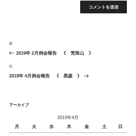
投
前
前
稿
の
2019年 2月例会報告 《 梵珠山 》
ナ
投
ビ
稿
次
次
ゲ
の
2019年 4月例会報告 《 黒森 》
投
ー
稿
シ
ョ
アーカイブ
ン
2019年4月
月
火
水
木
金
土
日