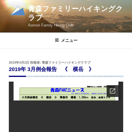
コ
青森ファミリーハイキングク
ン
ラブ
テ
ン
Aomori Family Hiking Club
ツ
へ
メニュー
ス
キ
ッ
投
2019年4月2日
投稿者:
青森ファミリーハイキングクラブ
プ
稿
2019年 3月例会報告 《 横岳 》
日: